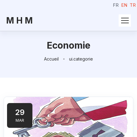
FR
EN
TR
M H M
Economie
Accueil
ui.categorie
29
MAR