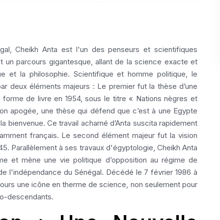
l, Cheikh Anta est l'un des penseurs et scientifiques
fait un parcours gigantesque, allant de la science exacte et
que et la philosophie. Scientifique et homme politique, le
ar deux éléments majeurs : Le premier fut la thèse d’une
forme de livre en 1954, sous le titre « Nations nègres et
 son apogée, une thèse qui défend que c’est à une Egypte
pas la bienvenue. Ce travail acharné d’Anta suscita rapidement
otamment français. Le second élément majeur fut la vision
945. Parallèlement à ses travaux d'égyptologie, Cheikh Anta
sme et mène une vie politique d’opposition au régime de
 de l'indépendance du Sénégal. Décédé le 7 février 1986 à
oujours une icône en therme de science, non seulement pour
fro-descendants.