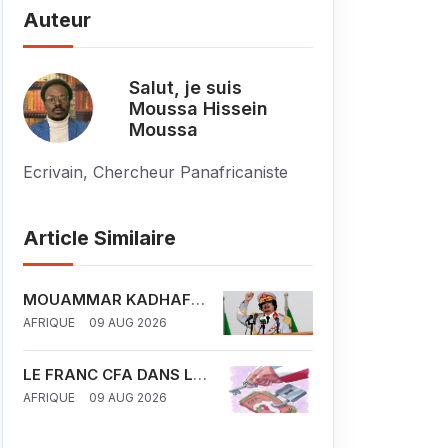
Auteur
Salut, je suis
Moussa Hissein
Moussa
Ecrivain, Chercheur Panafricaniste
Article Similaire
MOUAMMAR KADHAFI :
DU PANARABISME AU
AFRIQUE
09 AUG 2026
PANAFRICANISME
LE FRANC CFA DANS LA
ZONE UEMOA ET
AFRIQUE
09 AUG 2026
CEMAC : UN OUTIL DU
NEOCOLONIALISME
FRANÇAIS EN AFRIQUE