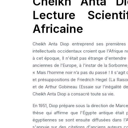
Cheikh Anta Di
Lecture Scienti
Africaine
Cheikh Anta Diop entreprend ses premières
intellectuels occidentaux croient que l'Afrique n
à cet époque, Il n'était pas étrange d'entendre 
anciennes de l’Europe, à l'instar de la Sorbonne,
« Mais l’homme noir n’a pas du passé ! Il s'agit 
et présuppositions de Friedrich Hegel (La Raison d
et de Arthur Gobineau (Essaie sur l'inégalité 
Cheikh Anta Diop a consacré toute sa vie.
En 1951, Diop prépare sous la direction de Marcel
thèse qui affirme que l'Égypte antique était p
égyptiennes se sont ensuite diffusées dans l'Af
s'appuie sur des citations d'anciens auteurs c