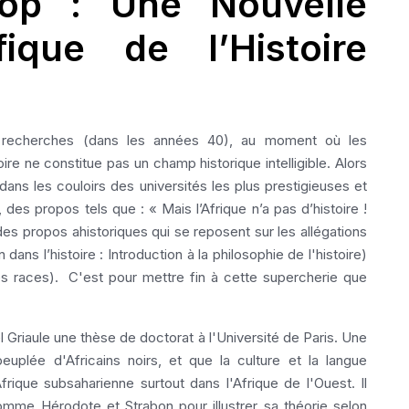
op : Une Nouvelle
fique de l’Histoire
 recherches (dans les années 40), au moment où les
oire ne constitue pas un champ historique intelligible. Alors
dans les couloirs des universités les plus prestigieuses et
 des propos tels que : « Mais l’Afrique n’a pas d’histoire !
des propos ahistoriques qui se reposent sur les allégations
ans l’histoire : Introduction à la philosophie de l'histoire)
des races). C'est pour mettre fin à cette supercherie que
 Griaule une thèse de doctorat à l'Université de Paris. Une
euplée d'Africains noirs, et que la culture et la langue
rique subsaharienne surtout dans l'Afrique de l'Ouest. Il
omme Hérodote et Strabon pour illustrer sa théorie selon