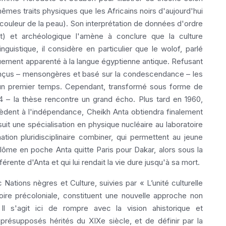
êmes traits physiques que les Africains noirs d'aujourd'hui
couleur de la peau). Son interprétation de données d'ordre
t) et archéologique l'amène à conclure que la culture
nguistique, il considère en particulier que le wolof, parlé
quement apparenté à la langue égyptienne antique. Refusant
 conçus – mensongères et basé sur la condescendance – les
s un premier temps. Cependant, transformé sous forme de
54 – la thèse rencontre un grand écho. Plus tard en 1960,
dent à l'indépendance, Cheikh Anta obtiendra finalement
rsuit une spécialisation en physique nucléaire au laboratoire
ation pluridisciplinaire combiner, qui permettent au jeune
lôme en poche Anta quitte Paris pour Dakar, alors sous la
rente d'Anta et qui lui rendait la vie dure jusqu'à sa mort.
ations nègres et Culture, suivies par « L’unité culturelle
noire précoloniale, constituent une nouvelle approche non
Il s'agit ici de rompre avec la vision ahistorique et
résupposés hérités du XIXe siècle, et de définir par la