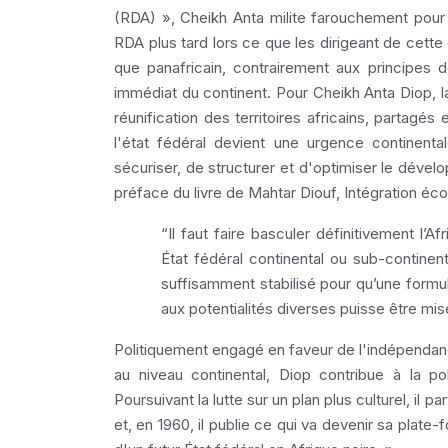
(RDA) », Cheikh Anta milite farouchement pour l'
RDA plus tard lors ce que les dirigeant de cette
que panafricain, contrairement aux principes d
immédiat du continent. Pour Cheikh Anta Diop, la
réunification des territoires africains, partagé
l'état fédéral devient une urgence continent
sécuriser, de structurer et d'optimiser le dévelo
préface du livre de Mahtar Diouf, Intégration éc
“Il faut faire basculer définitivement l’A
État fédéral continental ou sub-continen
suffisamment stabilisé pour qu’une form
aux potentialités diverses puisse être mi
Politiquement engagé en faveur de l'indépendance
au niveau continental, Diop contribue à la pol
Poursuivant la lutte sur un plan plus culturel, il p
et, en 1960, il publie ce qui va devenir sa plat