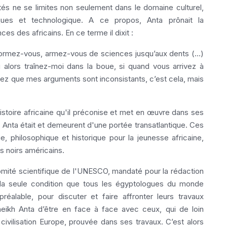
tés ne se limites non seulement dans le domaine culturel,
ques et technologique. A ce propos, Anta prônait la
es des africains. En ce terme il dixit :
. Formez-vous, armez-vous de sciences jusqu’aux dents (…)
u alors traînez-moi dans la boue, si quand vous arrivez à
ez que mes arguments sont inconsistants, c’est cela, mais
stoire africaine qu'il préconise et met en œuvre dans ses
 Anta était et demeurent d'une portée transatlantique. Ces
e, philosophique et historique pour la jeunesse africaine,
ts noirs américains.
mité scientifique de l'UNESCO, mandaté pour la rédaction
c la seule condition que tous les égyptologues du monde
réalable, pour discuter et faire affronter leurs travaux
eikh Anta d’être en face à face avec ceux, qui de loin
 civilisation Europe, prouvée dans ses travaux. C’est alors