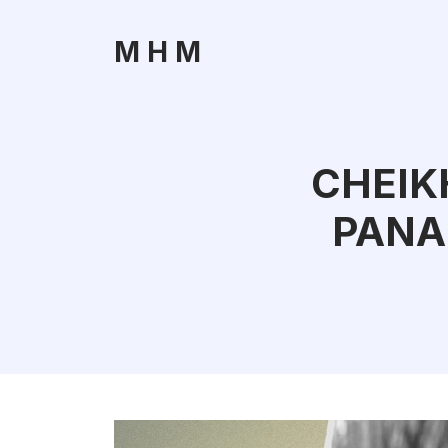
M H M
CHEIKH
PANA