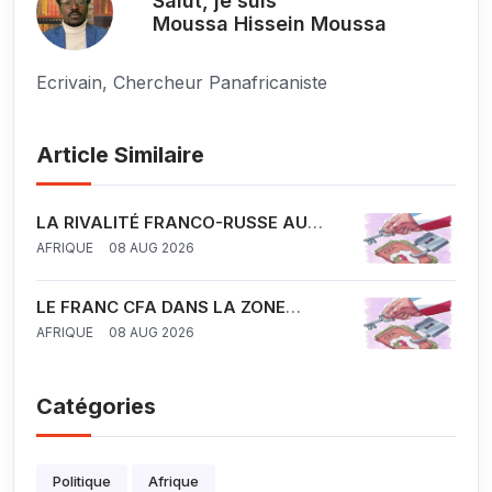
Salut, je suis
Moussa Hissein Moussa
Ecrivain, Chercheur Panafricaniste
Article Similaire
LA RIVALITÉ FRANCO-RUSSE AU
SAHEL
AFRIQUE
08 AUG 2026
LE FRANC CFA DANS LA ZONE
UEMOA ET CEMAC : UN OUTIL DU
AFRIQUE
08 AUG 2026
NEOCOLONIALISME FRANÇAIS EN
AFRIQUE ?
Catégories
Politique
Afrique