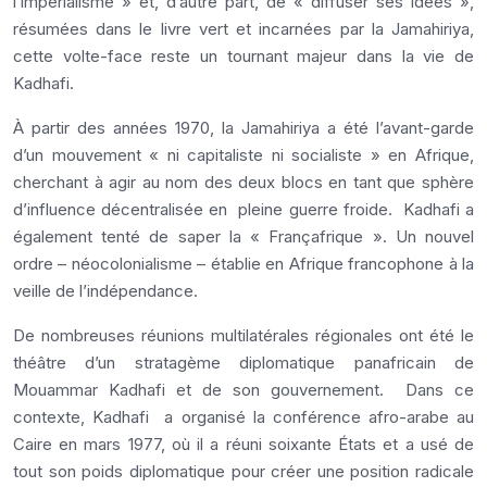
l’impérialisme » et, d’autre part, de « diffuser ses idées »,
résumées dans le livre vert et incarnées par la Jamahiriya,
cette volte-face reste un tournant majeur dans la vie de
Kadhafi.
À partir des années 1970, la Jamahiriya a été l’avant-garde
d’un mouvement « ni capitaliste ni socialiste » en Afrique,
cherchant à agir au nom des deux blocs en tant que sphère
d’influence décentralisée en pleine guerre froide. Kadhafi a
également tenté de saper la « Françafrique ». Un nouvel
ordre – néocolonialisme – établie en Afrique francophone à la
veille de l’indépendance.
De nombreuses réunions multilatérales régionales ont été le
théâtre d’un stratagème diplomatique panafricain de
Mouammar Kadhafi et de son gouvernement. Dans ce
contexte, Kadhafi a organisé la conférence afro-arabe au
Caire en mars 1977, où il a réuni soixante États et a usé de
tout son poids diplomatique pour créer une position radicale