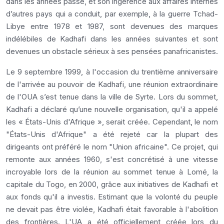
dans les années passé, et son ingérence aux affaires internes
d’autres pays qui a conduit, par exemple, à la guerre Tchad-
Libye entre 1978 et 1987, sont devenues des marques
indélébiles de Kadhafi dans les années suivantes et sont
devenues un obstacle sérieux à ses pensées panafricanistes.
Le 9 septembre 1999, à l'occasion du trentième anniversaire
de l'arrivée au pouvoir de Kadhafi, une réunion extraordinaire
de l'OUA s’est tenue dans la ville de Syrte. Lors du sommet,
Kadhafi a déclaré qu’une nouvelle organisation, qu'il a appelé
les « États-Unis d'Afrique », serait créée. Cependant, le nom
"États-Unis d'Afrique" a été rejeté car la plupart des
dirigeants ont préféré le nom "Union africaine". Ce projet, qui
remonte aux années 1960, s'est concrétisé à une vitesse
incroyable lors de la réunion au sommet tenue à Lomé, la
capitale du Togo, en 2000, grâce aux initiatives de Kadhafi et
aux fonds qu'il a investis. Estimant que la volonté du peuple
ne devait pas être violée, Kadhafi était favorable à l'abolition
des frontières. L'UA a été officiellement créée lors du