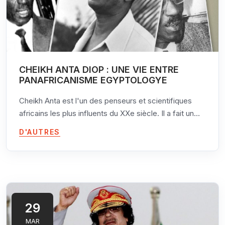
CHEIKH ANTA DIOP : UNE VIE ENTRE
PANAFRICANISME EGYPTOLOGYE
Cheikh Anta est l'un des penseurs et scientifiques
africains les plus influents du XXe siècle. Il a fait un
parcours gigantesque, allant de la science exacte et
D'AUTRES
appliqué à l'histoire, en passant par la politique et la
philosophie. Scientifique et homme politique, le
parcours du chercheur sénégalais est marqué par
deux éléments majeurs : Le premier fut la thèse d’une
Egypte ancienne profondément noire, publié en forme
de livre en 1954, sous le titre « Nations nègres et
29
culture ». Au moment où l’impérialisme atteint son
MAR