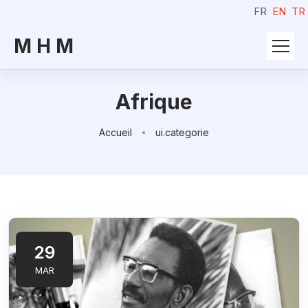
FR
EN
TR
M H M
Afrique
Accueil
ui.categorie
29
MAR