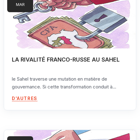
MAR
" Troisième théorie internationale ", qui mettait
l'accent sur la démocratie directe et le contrôle
décentralisé des ressources locales.
LA RIVALITÉ FRANCO-RUSSE AU SAHEL
le Sahel traverse une mutation en matière de
gouvernance. Si cette transformation conduit à
remettre en question les tendances existantes, elle
D'AUTRES
permet en revanche d’ajouter de nouvelles
tendances. Dans ce processus, les approches des
acteurs politiques vis-à-vis de leurs partenaires
stratégiques, la position des acteurs extérieurs dans
la région, la perception des jeunes – conscience des